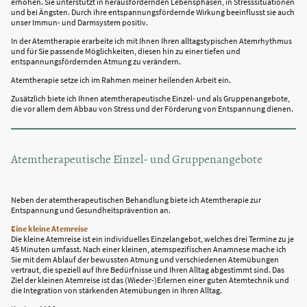
erhöhen. Sie unterstützt in herausfordernden Lebensphasen, in Stresssituationen
und bei Ängsten. Durch ihre entspannungsfördernde Wirkung beeinflusst sie auch
unser Immun- und Darmsystem positiv.
In der Atemtherapie erarbeite ich mit Ihnen Ihren alltagstypischen Atemrhythmus
und für Sie passende Möglichkeiten, diesen hin zu einer tiefen und
entspannungsfördernden Atmung zu verändern.
Atemtherapie setze ich im Rahmen meiner heilenden Arbeit ein.
Zusätzlich biete ich Ihnen atemtherapeutische Einzel- und als Gruppenangebote,
die vor allem dem Abbau von Stress und der Förderung von Entspannung dienen.
Atemtherapeutische Einzel- und Gruppenangebote
Neben der atemtherapeutischen Behandlung biete ich Atemtherapie zur
Entspannung und Gesundheitsprävention an.
Eine kleine Atemreise
Die kleine Atemreise ist ein individuelles Einzelangebot, welches drei Termine zu je
45 Minuten umfasst. Nach einer kleinen, atemspezifischen Anamnese mache ich
Sie mit dem Ablauf der bewussten Atmung und verschiedenen Atemübungen
vertraut, die speziell auf Ihre Bedürfnisse und Ihren Alltag abgestimmt sind. Das
Ziel der kleinen Atemreise ist das (Wieder-)Erlernen einer guten Atemtechnik und
die Integration von stärkenden Atemübungen in Ihren Alltag.