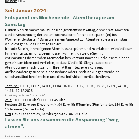
Kosten:
110€
Seit Januar 2024:
Entspannt ins Wochenende - Atemtherapie am
Samstag
Fühlen Sie sich manchmal müde und geschafft vom Alltag, ohne Kraft? Möchten
Sie die Anspannung der letzten Woche abstreifen und entspannt(er) ins
Wochenende starten? Dann wäre mein Angebot zur Atemtherapie am Samstag
vielleicht genau das Richtige für Sie!
Ich lade Sie ein, Ihren eigenen Atemfluss zu spüren und zu erfahren, wie sie diesen
für mehr Entspannung beeinflussen können. Ich werde Sie mit
entspannungsfördernden Atemtechniken vertraut machen und diese mit Ihnen
gemeinsam üben und vertiefen, so dass Sie die für Sie gut passenden
Atemübungen nachfolgend in Ihren Alltag integrieren können.
Auf besondere gesundheitliche Bedarfe oder Einschränkungen werde ich
selbstverständlich eingehen und diese individuell berücksichtigen.
Termine:
10.01., 14.02., 14.03., 11.04., 16.05., 13.06., 11.07., 08.08., 12.09., 24.10.,
14.11., 12.12.2026
Einstieg jederzeit möglich!
Zeit:
10.15-11.00 Uhr/11.00 - 11.45 Uhr
Kosten:
20 Euro pro Einzeltermin, 90 Euro für 5 Termine (Fünferkarte), 150 Euro für
10 Termine (Zehnerkarte)
Ort:
Haus Lebensreich, Bernburger Str. 7, 06108 Halle
Lassen Sie uns zusammen die Anspannung "weg
atmen".
Haben Sie Interesse?